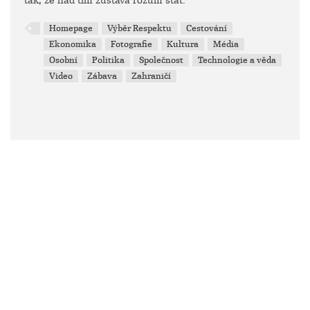
tak, že nad tím zůstává rozum stát.
Homepage
Výběr Respektu
Cestování
Ekonomika
Fotografie
Kultura
Média
Osobní
Politika
Společnost
Technologie a věda
Video
Zábava
Zahraničí