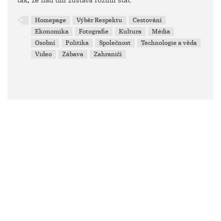
tak, že nad tím zůstává rozum stát.
Homepage
Výběr Respektu
Cestování
Ekonomika
Fotografie
Kultura
Média
Osobní
Politika
Společnost
Technologie a věda
Video
Zábava
Zahraničí